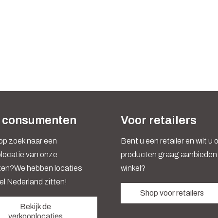
 consumenten
Voor retailers
op zoek naar een
Bent u een retailer en wilt u
locatie van onze
producten graag aanbieden 
ten?We hebben locaties
winkel?
el Nederland zitten!
Shop voor retailers
Bekijk de
verkooplocaties