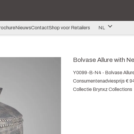
rochure
Nieuws
Contact
Shop voor Retailers
NL
NL
DE
Bolvase Allure with N
EN
Y0099-B-N4 - Bolvase Allure
Consumentenadviesprijs € 9
Collectie Brynxz Collections