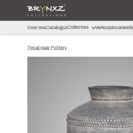
Over ons
Catalogus
Collecties
Majestic Vintage
Collecties
Over ons
Catalogus
Verkooplocaties
B
Lighting
Artificials
Jewel
Terug naar Pottery
Ancient Clay
Verkooplocaties
Brochure
Nieuws
Contact
Shop voor Retailers
NL
DE
EN