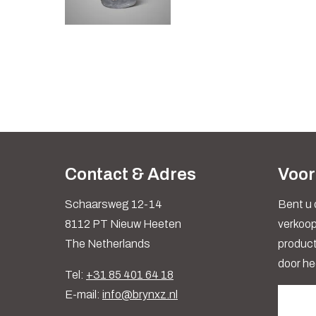
Contact & Adres
Voor
Schaarsweg 12-14
Bent u 
8112 PT Nieuw Heeten
verkoop
The Netherlands
produc
door he
Tel:
+31 85 401 64 18
E-mail:
info@brynxz.nl