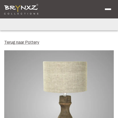
Over ons
Catalogus
Collecties
Majestic Vintage
Lighting
Artificials
Jewel
Terug naar Pottery
Ancient Clay
Verkooplocaties
Brochure
Nieuws
Contact
Shop voor Retailers
NL
DE
EN