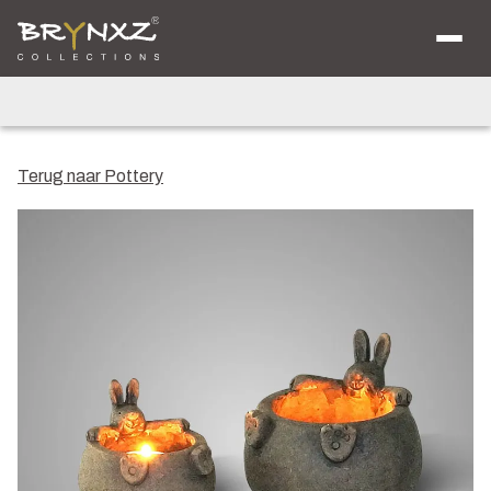
Over ons
Catalogus
Collecties
Majestic Vintage
Lighting
Artificials
Jewel
Terug naar Pottery
Ancient Clay
Verkooplocaties
Brochure
Nieuws
Contact
Shop voor Retailers
NL
DE
EN