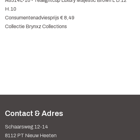
A8314L-10 - Tealightcup Luxury Majestic Brown L D.12
H.10
Consumentenadviesprijs € 8,49
Collectie Brynxz Collections
Contact & Adres
Schaarsweg 12-14
8112 PT Nieuw Heeten