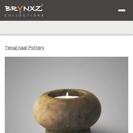
Over ons
Catalogus
Collecties
Majestic Vintage
Lighting
Artificials
Jewel
Terug naar Pottery
Ancient Clay
Verkooplocaties
Brochure
Nieuws
Contact
Shop voor Retailers
NL
DE
EN