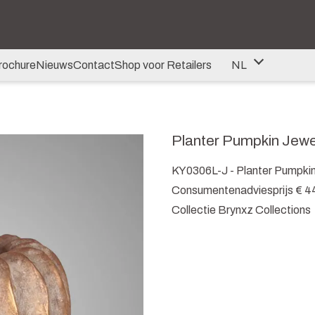
rochure
Nieuws
Contact
Shop voor Retailers
NL
NL
DE
Planter Pumpkin Jewe
EN
KY0306L-J - Planter Pumpkin
Consumentenadviesprijs € 4
Collectie Brynxz Collections