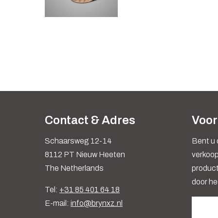
Contact & Adres
Voor
Schaarsweg 12-14
Bent u 
8112 PT Nieuw Heeten
verkoop
The Netherlands
produc
door he
Tel:
+31 85 401 64 18
E-mail:
info@brynxz.nl