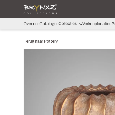
Over ons
Catalogus
Collecties
Majestic Vintage
Collecties
Over ons
Catalogus
Verkooplocaties
B
Lighting
Artificials
Jewel
Terug naar Pottery
Ancient Clay
Verkooplocaties
Brochure
Nieuws
Contact
Shop voor Retailers
NL
DE
EN