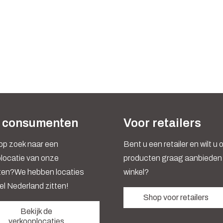
 consumenten
Voor retailers
op zoek naar een
Bent u een retailer en wilt u
locatie van onze
producten graag aanbieden 
ten?We hebben locaties
winkel?
el Nederland zitten!
Shop voor retailers
Bekijk de
verkooplocaties