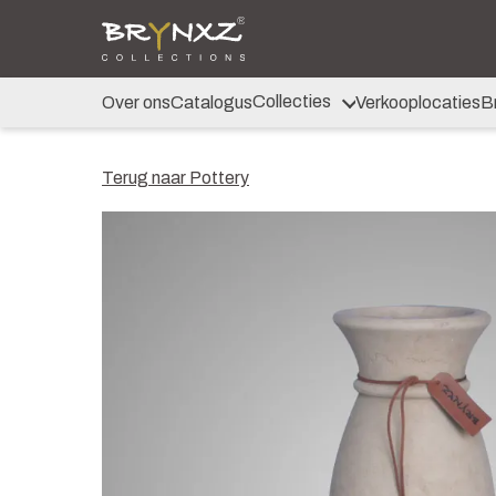
Over ons
Catalogus
Collecties
Majestic Vintage
Collecties
Over ons
Catalogus
Verkooplocaties
B
Lighting
Artificials
Jewel
Terug naar Pottery
Ancient Clay
Verkooplocaties
Brochure
Nieuws
Contact
Shop voor Retailers
NL
DE
EN