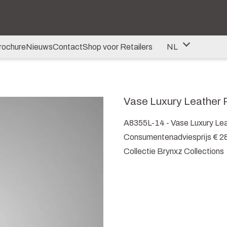
rochure
Nieuws
Contact
Shop voor Retailers
NL
NL
DE
Vase Luxury Leather 
EN
A8355L-14 - Vase Luxury Le
Consumentenadviesprijs € 2
Collectie Brynxz Collections