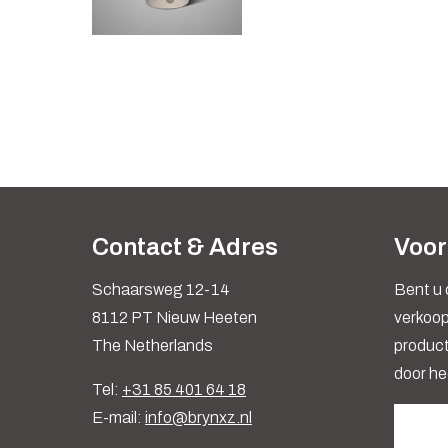
Contact & Adres
Voor
Schaarsweg 12-14
Bent u 
8112 PT Nieuw Heeten
verkoop
The Netherlands
produc
door he
Tel:
+31 85 401 64 18
E-mail:
info@brynxz.nl