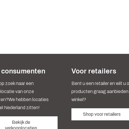
 consumenten
Voor retailers
op zoek naar een
Bent u een retailer en wilt u
locatie van onze
producten graag aanbieden 
ten?We hebben locaties
winkel?
el Nederland zitten!
Shop voor retailers
Bekijk de
verkooplocaties