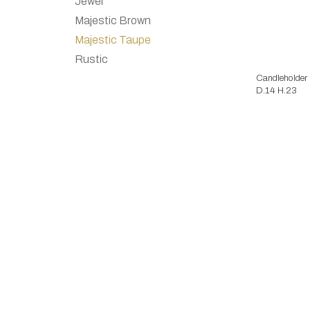
Jewel
Majestic Brown
Majestic Taupe
Rustic
Candleholder 
D.14 H.23