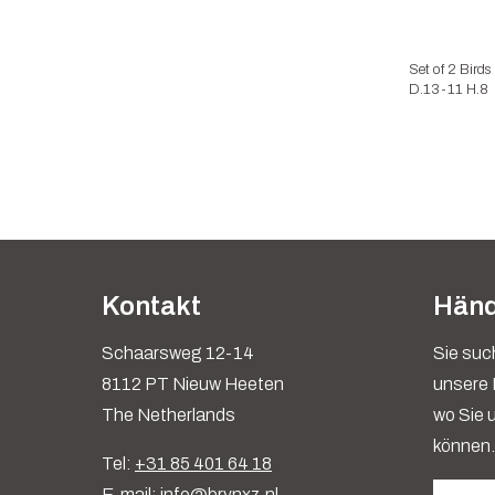
Set of 2 Birds
D.13-11 H.8
Kontakt
Händ
Schaarsweg 12-14
Sie suc
8112 PT Nieuw Heeten
unsere 
The Netherlands
wo Sie 
können.
Tel:
+31 85 401 64 18
E-mail:
info@brynxz.nl