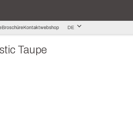
e
Broschüre
Kontakt
webshop
DE
NL
stic Taupe
DE
EN