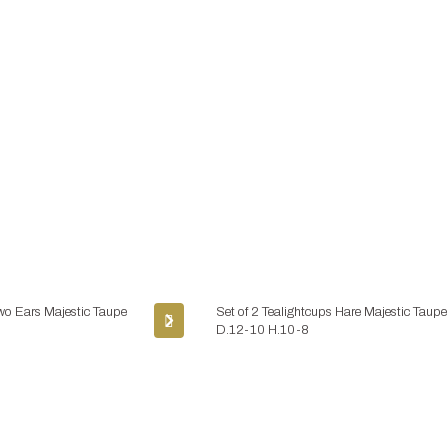
wo Ears Majestic Taupe
Set of 2 Tealightcups Hare Majestic Taupe
D.12-10 H.10-8