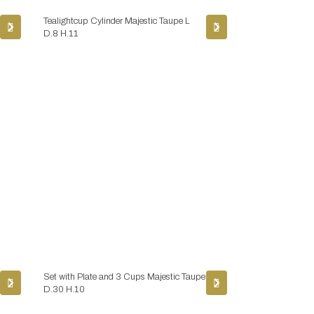
Tealightcup Cylinder Majestic Taupe L
D.8 H.11
Set with Plate and 3 Cups Majestic Taupe
D.30 H.10