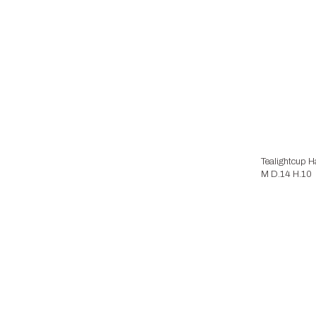
Tealightcup H
M D.14 H.10