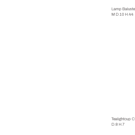
Lamp Baluste
M D.10 H.44
Tealightcup C
D.8 H.7