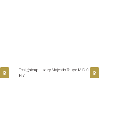
Tealightcup Luxury Majestic Taupe M D.9
H.7