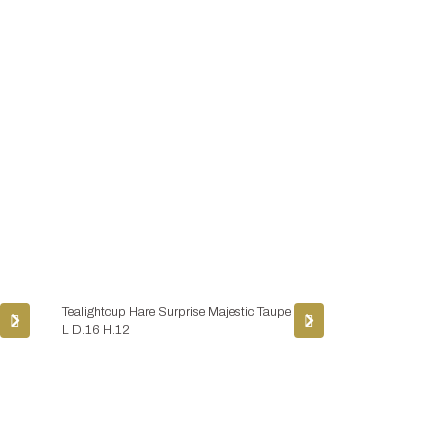
Tealightcup Hare Surprise Majestic Taupe
L D.16 H.12