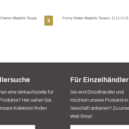
 Classic Majestic Taupe
Funny Sheep Majestic Taupe L D.11 H.15
lersuche
Für Einzelhändler
hen eine Verkaufsstelle für
Sie sind Einzelhändler und
Produkte? Hier sehen Sie,
möchten unsere Produkte in
unsere Kollektion finden
Geschäft anbieten? Zu uns
Web Shop!