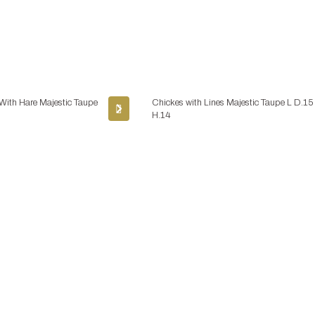
With Hare Majestic Taupe
Chickes with Lines Majestic Taupe L D.15
H.14