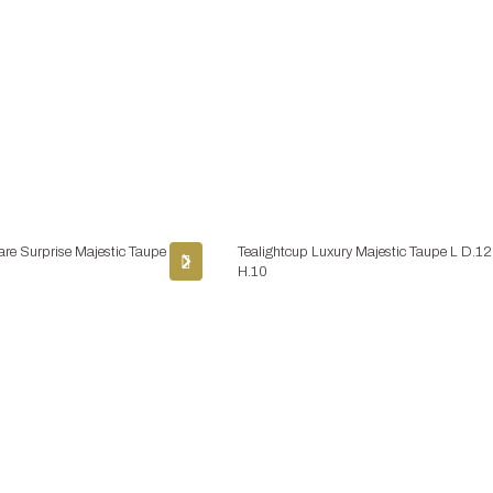
are Surprise Majestic Taupe
Tealightcup Luxury Majestic Taupe L D.12
H.10