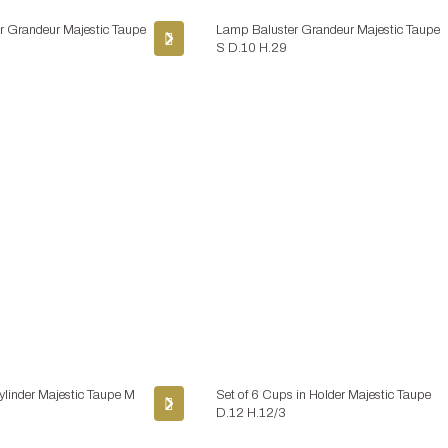
r Grandeur Majestic Taupe
Lamp Baluster Grandeur Majestic Taupe
S D.10 H.29
ylinder Majestic Taupe M
Set of 6 Cups in Holder Majestic Taupe
D.12 H.12/3