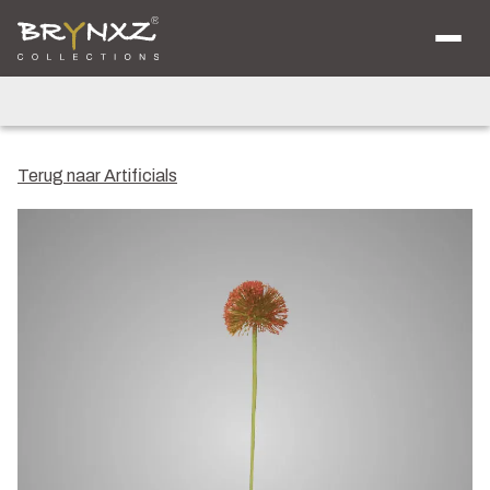
Over ons
Catalogus
Collecties
Majestic Vintage
Lighting
Artificials
Jewel
Terug naar Artificials
Ancient Clay
Verkooplocaties
Brochure
Nieuws
Contact
Shop voor Retailers
NL
DE
EN