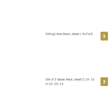
Sitting Hare Basic Jewel L 9x7x18
Set of 3 Vases Neck Jewel D.19-15
H.33-26-14