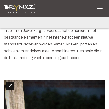
Home
/
Collecties
/
Jewel
Over ons
Catalogus
Jewel
Collecties
Majestic Vintage
Strak vormgegeven met een matte uitstraling. Onze serie
Lighting
in de finish Jewel zorgt ervoor dat het combineren met
Artificials
Jewel
bestaande elementen in het interieur tot een nieuwe
Ancient Clay
standaard verheven worden. Vazen, kruiken, potten en
Verkooplocaties
Brochure
schalen om eindeloos mee te combineren. Een serie die in
Nieuws
de toekomst nog veel te bieden gaat hebben.
Contact
Shop voor Retailers
NL
DE
EN