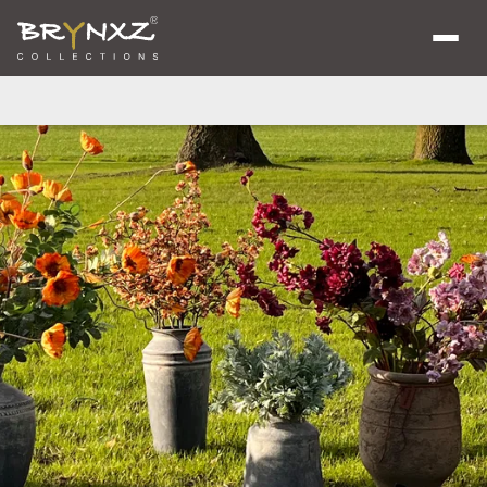
Home
/
Contact
Over ons
Catalogus
Collecties
Majestic Vintage
Lighting
Artificials
Jewel
Ancient Clay
Verkooplocaties
Brochure
Nieuws
Contact
Shop voor Retailers
NL
DE
EN