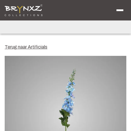
Over ons
Catalogus
Collecties
Majestic Vintage
Lighting
Artificials
Jewel
Terug naar Artificials
Ancient Clay
Verkooplocaties
Brochure
Nieuws
Contact
Shop voor Retailers
NL
DE
EN