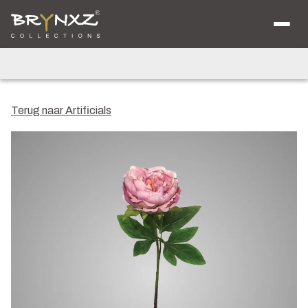
Over ons
Catalogus
Collecties
Majestic Vintage
Lighting
Artificials
Jewel
Terug naar Artificials
Ancient Clay
Verkooplocaties
Brochure
Nieuws
Contact
Shop voor Retailers
NL
DE
EN