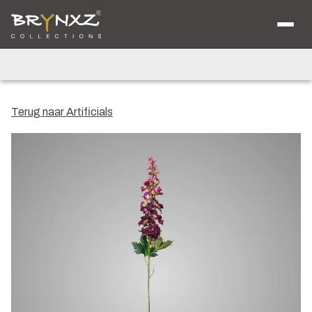
Over ons
Catalogus
Collecties
Majestic Vintage
Lighting
Artificials
Jewel
Terug naar Artificials
Ancient Clay
Verkooplocaties
Brochure
Nieuws
Contact
Shop voor Retailers
NL
DE
EN