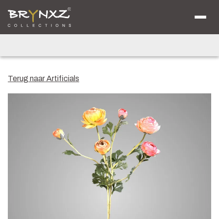
Over ons
Catalogus
Collecties
Majestic Vintage
Lighting
Artificials
Jewel
Terug naar Artificials
Ancient Clay
Verkooplocaties
Brochure
Nieuws
Contact
Shop voor Retailers
NL
DE
EN