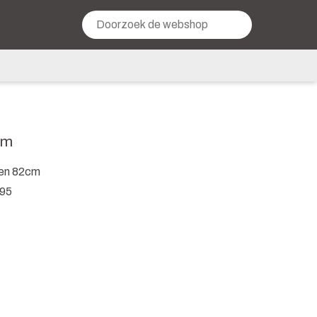
cm
een 82cm
,95