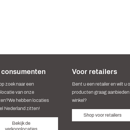
 consumenten
Voor retailers
op zoek naar een
Bent u een retailer en wilt u
locatie van onze
producten graag aanbieden 
ten?We hebben locaties
winkel?
el Nederland zitten!
Shop voor retailers
Bekijk de
verkooplocaties