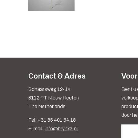
Contact & Adres
Voor
Schaarsweg 12-14
Bent u 
8112 PT Nieuw Heeten
verkoop
The Netherlands
produc
door he
Tel:
+31 85 401 64 18
E-mail:
info@brynxz.nl