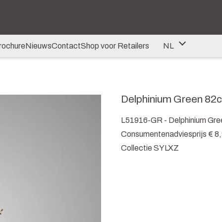
rochure
Nieuws
Contact
Shop voor Retailers
NL
NL
DE
Delphinium Green 82
EN
L51916-GR - Delphinium Gr
Consumentenadviesprijs € 8
Collectie SYLXZ