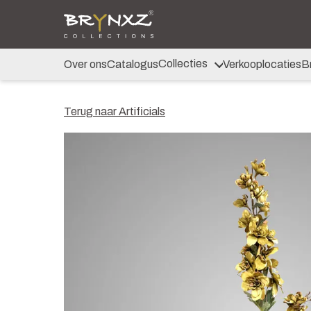
Over ons
Catalogus
Collecties
Majestic Vintage
Collecties
Over ons
Catalogus
Verkooplocaties
B
Lighting
Artificials
Jewel
Terug naar Artificials
Ancient Clay
Verkooplocaties
Brochure
Nieuws
Contact
Shop voor Retailers
NL
DE
EN