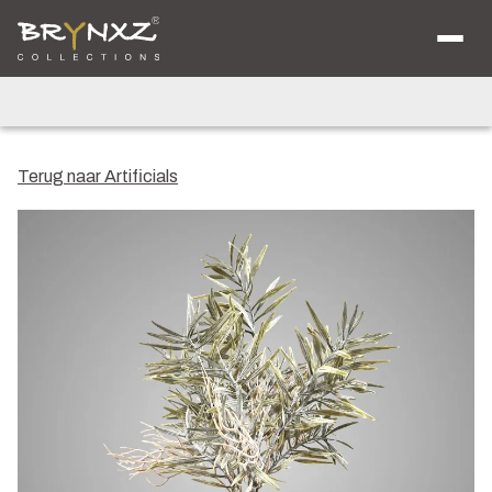
Over ons
Catalogus
Collecties
Majestic Vintage
Lighting
Artificials
Jewel
Terug naar Artificials
Ancient Clay
Verkooplocaties
Brochure
Nieuws
Contact
Shop voor Retailers
NL
DE
EN