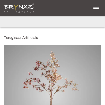
Over ons
Catalogus
Collecties
Majestic Vintage
Lighting
Artificials
Jewel
Terug naar Artificials
Ancient Clay
Verkooplocaties
Brochure
Nieuws
Contact
Shop voor Retailers
NL
DE
EN