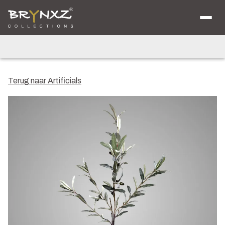
Over ons
Catalogus
Collecties
Majestic Vintage
Lighting
Artificials
Jewel
Terug naar Artificials
Ancient Clay
Verkooplocaties
Brochure
Nieuws
Contact
Shop voor Retailers
NL
DE
EN