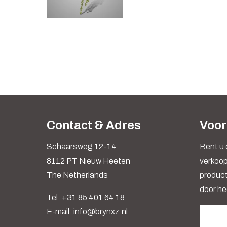
Contact & Adres
Voor
Schaarsweg 12-14
Bent u 
8112 PT Nieuw Heeten
verkoop
The Netherlands
produc
door he
Tel:
+31 85 401 64 18
E-mail:
info@brynxz.nl