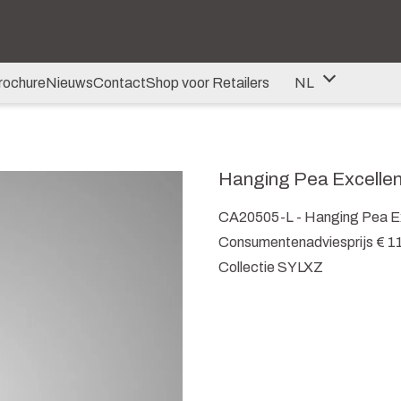
rochure
Nieuws
Contact
Shop voor Retailers
NL
NL
DE
Hanging Pea Excelle
EN
CA20505-L - Hanging Pea Ex
Consumentenadviesprijs € 1
Collectie SYLXZ