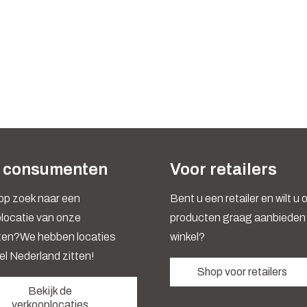
 consumenten
Voor retailers
op zoek naar een
Bent u een retailer en wilt u
locatie van onze
producten graag aanbieden 
ten?We hebben locaties
winkel?
el Nederland zitten!
Shop voor retailers
Bekijk de
verkooplocaties