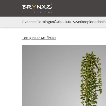
Over ons
Catalogus
Collecties
Majestic Vintage
Collecties
Over ons
Catalogus
Verkooplocaties
B
Lighting
Artificials
Jewel
Terug naar Artificials
Ancient Clay
Verkooplocaties
Brochure
Nieuws
Contact
Shop voor Retailers
NL
DE
EN