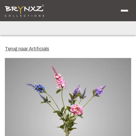
Over ons
Catalogus
Collecties
Majestic Vintage
Lighting
Artificials
Jewel
Terug naar Artificials
Ancient Clay
Verkooplocaties
Brochure
Nieuws
Contact
Shop voor Retailers
NL
DE
EN