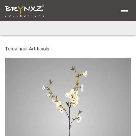
Over ons
Catalogus
Collecties
Majestic Vintage
Lighting
Artificials
Jewel
Terug naar Artificials
Ancient Clay
Verkooplocaties
Brochure
Nieuws
Contact
Shop voor Retailers
NL
DE
EN