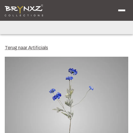
Over ons
Catalogus
Collecties
Majestic Vintage
Lighting
Artificials
Jewel
Terug naar Artificials
Ancient Clay
Verkooplocaties
Brochure
Nieuws
Contact
Shop voor Retailers
NL
DE
EN