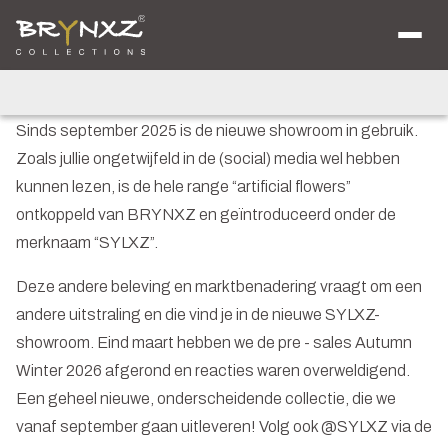
Home
/
Nieuws
/
Showroom BRYNXZ bijna af!
Over ons
Catalogus
De nieuwe showroom voor SYLXZ is in
Collecties
gebruik
Majestic Vintage
Lighting
Artificials
Sinds september 2025 is de nieuwe showroom in gebruik.
Jewel
Zoals jullie ongetwijfeld in de (social) media wel hebben
Ancient Clay
kunnen lezen, is de hele range “artificial flowers”
Verkooplocaties
Brochure
ontkoppeld van BRYNXZ en geïntroduceerd onder de
Nieuws
merknaam “SYLXZ”.
Contact
Shop voor Retailers
Deze andere beleving en marktbenadering vraagt om een
NL
DE
andere uitstraling en die vind je in de nieuwe SYLXZ-
EN
showroom. Eind maart hebben we de pre - sales Autumn
Winter 2026 afgerond en reacties waren overweldigend.
Een geheel nieuwe, onderscheidende collectie, die we
vanaf september gaan uitleveren! Volg ook @SYLXZ via de